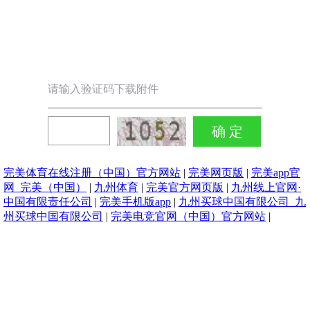
请输入验证码下载附件
完美体育在线注册（中国）官方网站
|
完美网页版
|
完美app官
网_完美（中国）
|
九州体育
|
完美官方网页版
|
九州线上官网·
中国有限责任公司
|
完美手机版app
|
九州买球中国有限公司_九
州买球中国有限公司
|
完美电竞官网（中国）官方网站
|