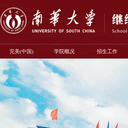
完美(中国)
学院概况
招生工作