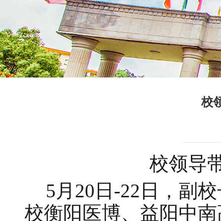
校
校领导
5月20日-22日，
校衡阳医博、益阳中南