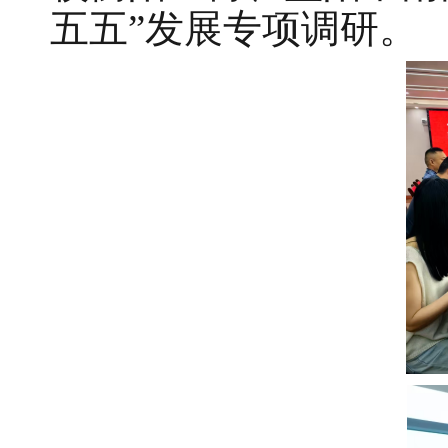
五五”发展专项调研。