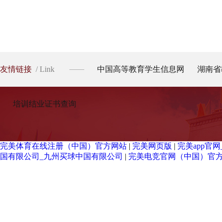
友情链接
/ Link
中国高等教育学生信息网
湖南省
培训结业证书查询
完美体育在线注册（中国）官方网站
|
完美网页版
|
完美app官
国有限公司_九州买球中国有限公司
|
完美电竞官网（中国）官